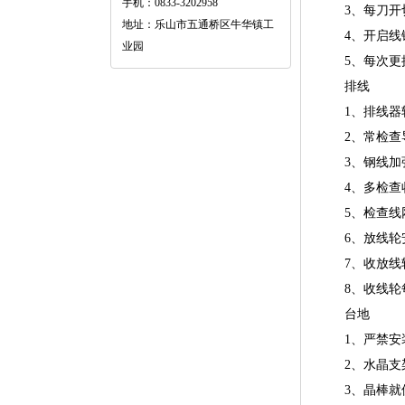
手机：0833-3202958
3、每刀开切
地址：乐山市五通桥区牛华镇工
4、开启线锯
业园
5、每次更换
排线
1、排线器软
2、常检查导
3、钢线加张
4、多检查收
5、检查线网
6、放线轮安
7、收放线轮
8、收线轮每
台地
1、严禁安装
2、水晶支架
3、晶棒就位