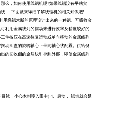
那么，如何使用线锯机呢?如果线锯没有平贴实
....下面就来详细了解线锯机的相关知识吧!
 利用绳锯木断的原理设计出来的一种锯。可吸收金
也可利用金属线列的摆动来进行效率及精度较好的
将工件按压在高速往复运动或单向移动的金属线列
在摆动圆盘的旋转轴心上呈同轴心状配置。供给侧
抽出的回收侧的金属线引导到外部，即使金属线列
镜，小心木削喷入眼中) 4、启动， 锯齿就会延