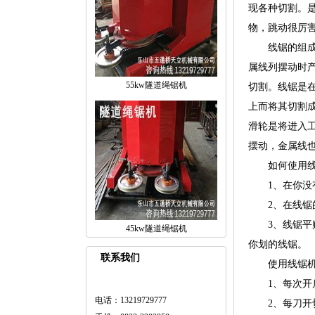
现各种切割。
物，跳动很厉害
线锯的组成 
属线列摆动时
55kw隧道绳锯机
切割。线锯是
上而将其切割
滑轮是将进入
摆动，金属线
如何使用线锯
1、在你没有
2、在线锯的透
3、线锯平贴在
45kw隧道绳锯机
你划的线锯。
联系我们
使用线锯机注
1、每次开启
电话：13219729777
2、每刀开切