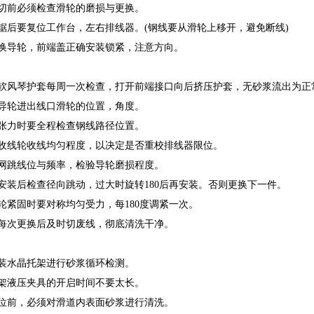
前必须检查滑轮的磨损与更换。
后要复位工作台，左右排线器。(钢线要从滑轮上移开，避免断线)
导轮，前端盖正确安装锁紧，注意方向。
风琴护套每周一次检查，打开前端接口向后挤压护套，无砂浆流出为正
轮进出线口滑轮的位置，角度。
力时要全程检查钢线路径位置。
线轮收线均匀程度，以决定是否重校排线器限位。
跳线位与频率，检验导轮磨损程度。
装后检查径向跳动，过大时旋转180后再安装。否则更换下一件。
紧固时要对称均匀受力，每180度调紧一次。
次更换后及时切废线，彻底清洗干净。
水晶托架进行砂浆循环检测。
液压夹具的开启时间不要太长。
前，必须对滑道内表面砂浆进行清洗。