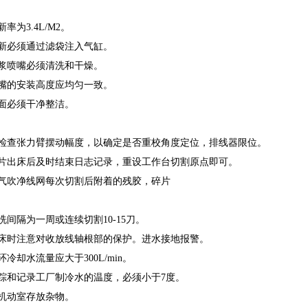
为3.4L/M2。
必须通过滤袋注入气缸。
喷嘴必须清洗和干燥。
的安装高度应均匀一致。
必须干净整洁。
查张力臂摆动幅度，以确定是否重校角度定位，排线器限位。
出床后及时结束日志记录，重设工作台切割原点即可。
吹净线网每次切割后附着的残胶，碎片
隔为一周或连续切割10-15刀。
时注意对收放线轴根部的保护。进水接地报警。
却水流量应大于300L/min。
和记录工厂制冷水的温度，必须小于7度。
动室存放杂物。