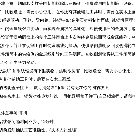
是地下室、烟囱和支柱等的切割拆除以及修缮工作最适用的切割施工设备。
，比较危险，需要小心使用。在你没有其他辅助工具时，需要在实木上画线.
绳锯驱动、飞轮、导向轮、绳锯链条(金刚石材料制作而成) 线锯机原理
产生的金属线张力变动，而实现金属线的高速化，即便使用细的金属线，
在设置于摆动圆盘上的多个工件滚筒上多次卷绕金属线而形成金属线列，
成多个，并且在切割工件时使金属线列摆动。使供给侧滑轮及回收侧滑轮
工件滚筒中的供给侧的金属线引导到工件滚筒。回收侧滑轮将从工件滚筒
也不会产生张力变动。
机? 如果线锯没有平贴实物，跳动很厉害，比较危险，需要小心使用。
其他辅助工具时，需要在实木上画线;
明盖子往上， 就可清楚看到(锯片)有无在你的划的线上;
实木上，锯齿对准你划的线 ，再把透明盖子往下(自己须拿捏，请戴护目
意事项 开机
线锯间隔时间不少于15分钟;
前必须确认工艺准确性。(技术人员处理)