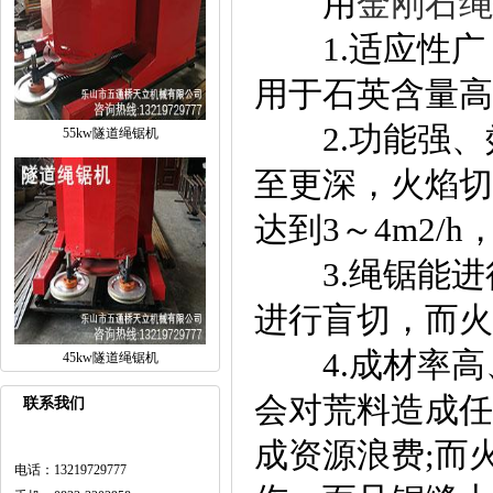
用
金刚石绳
1.适应性广
用于石英含量高
2.功能强、效
55kw隧道绳锯机
至更深，火焰切
达到3～4m2/
3.绳锯能进
进行盲切，而火
4.成材率高
45kw隧道绳锯机
会对荒料造成任
联系我们
成资源浪费;而
电话：13219729777