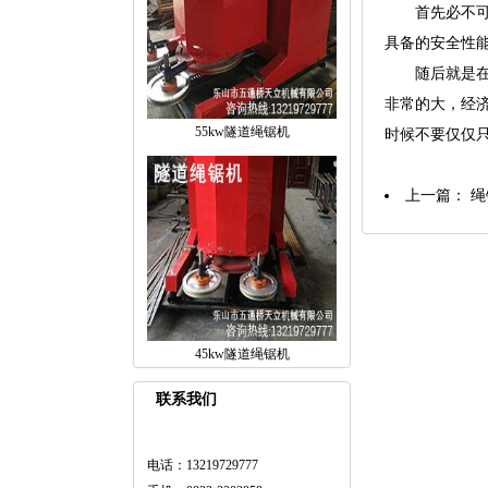
首先必不可少
具备的安全性
随后就是在选
非常的大，经
55kw隧道绳锯机
时候不要仅仅
上一篇：
绳
45kw隧道绳锯机
联系我们
电话：13219729777