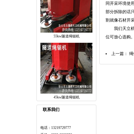
同开采环境使
部分拆除的话
割就像石材开
我们天立机械
55kw隧道绳锯机
位可放心选购
上一篇：
绳
45kw隧道绳锯机
联系我们
电话：13219729777