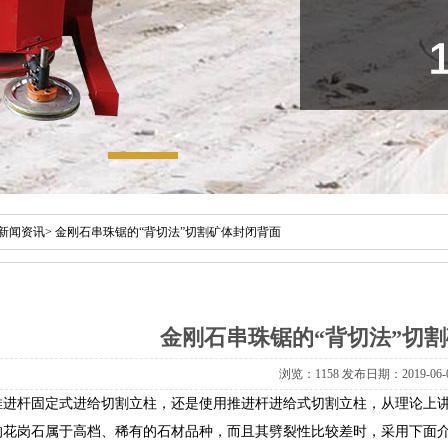
新闻资讯
>
金刚石串珠锯的“背切法”切割矿体封闭背面
金刚石串珠锯的“背切法”切
浏览：1158 发布日期：2019-06-
杆固定式进给切割立柱，还是使用推进杆进给式切割立柱，从理论上讲
的花岗石属于高档、稀有的石材品种，而且其劈裂性比较差时，采用下面