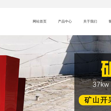
网站首页
产品中心
关于我们