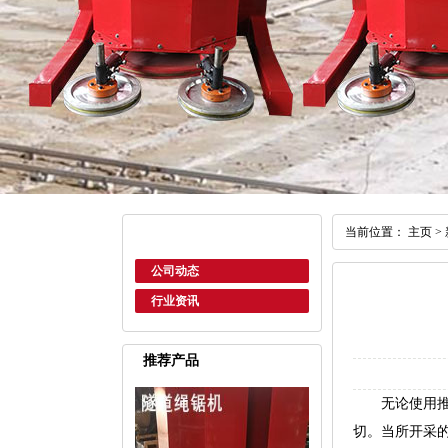
当前位置：
主页
>
公司动态
行业资讯
推荐产品
无论使用推进
切。当所开采