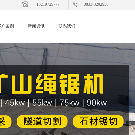
13219729777
0833-3202958
客户案例
新闻资讯
联系我们