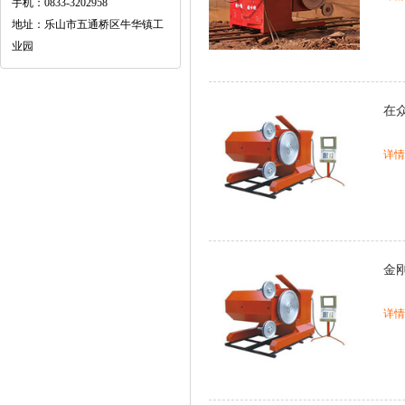
手机：0833-3202958
地址：乐山市五通桥区牛华镇工
业园
在
目前
详情
金
由于
详情