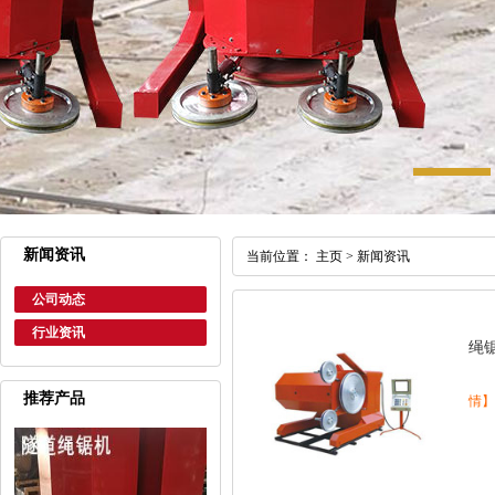
新闻资讯
当前位置：
主页
>
新闻资讯
公司动态
行业资讯
绳
就
推荐产品
情】