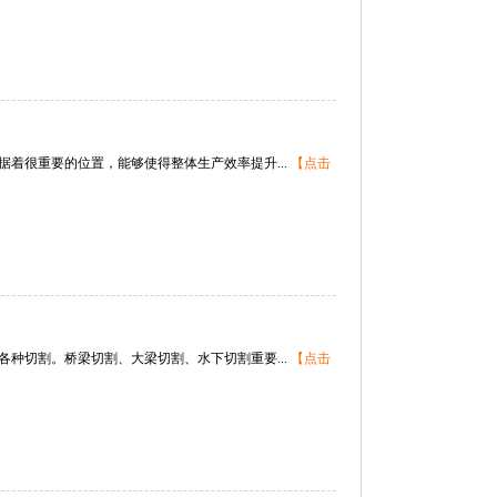
很重要的位置，能够使得整体生产效率提升...
【点击
切割。桥梁切割、大梁切割、水下切割重要...
【点击